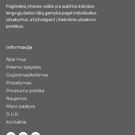
Pagrindinė įmonės veikla yra aukštos kokybės
lengvųjų darbo rūbų gamyba pagal individualius
užsakymus, atsižvelgiant į kiekvieno užsakovo
poreikius.
Informacija
Apie mus
Pirkimo taisyklės
Grąžinimas/keitimas
Pristatymas
Privatumo politika
Naujienos
Mano paskyra
D.U.K.
Kontaktai