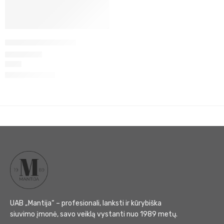
Marškiniai JUMBO
85
€
Įvertinimas:
5.00
iš 5
UAB „Mantija“ – profesionali, lanksti ir kūrybiška
siuvimo įmonė, savo veiklą vystanti nuo 1989 metų.