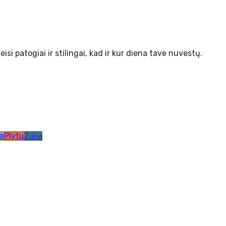
si patogiai ir stilingai, kad ir kur diena tave nuvestų.
ka
Plytų
Žalia