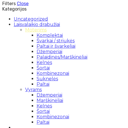
Filters
Close
Kategorijos
Uncategorized
Laisvalaikio drabužiai
Moterims
Komplektai
Švarkai / striukės
Paltai ir švarkeliai
Džemperiai
Palaidinės/Marškinėliai
Kelnės
Šortai
Kombinezonai
Suknelės
Paltai
Vyrams
Džemperiai
Marškinėliai
Kelnės
Šortai
Kombinezonai
Paltai