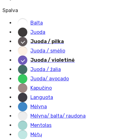
Spalva
Balta
Juoda
Juoda / pilka
Juoda / smėlio
Juoda / violetinė
Juoda / žalia
Juoda/ avocado
Kapučino
Languota
Mėlyna
Mėlyna/ balta/ raudona
Mentolas
Mėtų