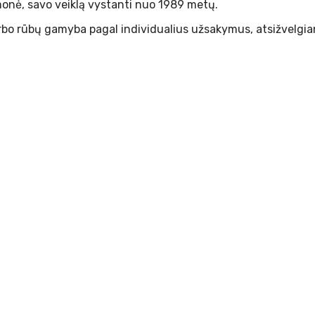
 įmonė, savo veiklą vystanti nuo 1989 metų.
bo rūbų gamyba pagal individualius užsakymus, atsižvelgian