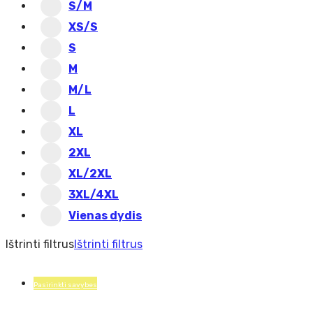
S/M
XS/S
S
M
M/L
L
XL
2XL
XL/2XL
3XL/4XL
Vienas dydis
Ištrinti filtrus
Ištrinti filtrus
Pasirinkti savybes