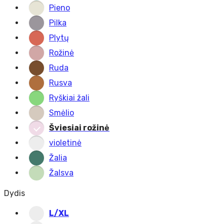
Pieno
Pilka
Plytų
Rožinė
Ruda
Rusva
Ryškiai žali
Smėlio
Šviesiai rožinė
violetinė
Žalia
Žalsva
Dydis
L/XL