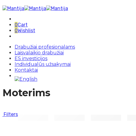
0
Cart
0
Wishlist
Drabužiai profesionalams
Laisvalaikio drabužiai
ES investicijos
Individualūs užsakymai
Kontaktai
Moterims
Filters