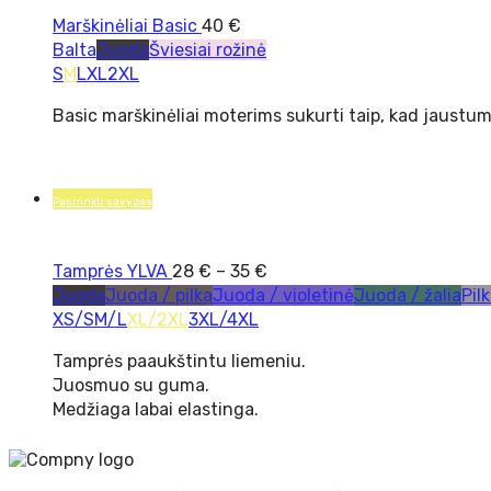
Marškinėliai Basic
40
€
Balta
Juoda
Šviesiai rožinė
S
M
L
XL
2XL
Basic marškinėliai moterims sukurti taip, kad jaustumei
Pasirinkti savybes
Tamprės YLVA
28
€
–
35
€
Juoda
Juoda / pilka
Juoda / violetinė
Juoda / žalia
Pil
XS/S
M/L
XL/2XL
3XL/4XL
Tamprės paaukštintu liemeniu.
Juosmuo su guma.
Medžiaga labai elastinga.