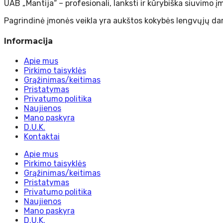
UAB „Mantija“ – profesionali, lanksti ir kūrybiška siuvimo
Pagrindinė įmonės veikla yra aukštos kokybės lengvųjų dar
Informacija
Apie mus
Pirkimo taisyklės
Grąžinimas/keitimas
Pristatymas
Privatumo politika
Naujienos
Mano paskyra
D.U.K.
Kontaktai
Apie mus
Pirkimo taisyklės
Grąžinimas/keitimas
Pristatymas
Privatumo politika
Naujienos
Mano paskyra
D.U.K.