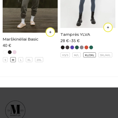
Tamprės YLVA
Marškinėliai Basic
28
€
–
35
€
40
€
XS/S
M/L
XL/2XL
3XL/4XL
S
M
L
XL
2XL