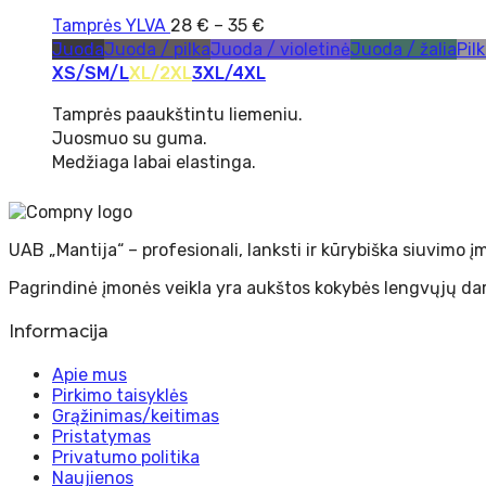
Tamprės YLVA
28
€
–
35
€
Juoda
Juoda / pilka
Juoda / violetinė
Juoda / žalia
Pil
XS/S
M/L
XL/2XL
3XL/4XL
Tamprės paaukštintu liemeniu.
Juosmuo su guma.
Medžiaga labai elastinga.
UAB „Mantija“ – profesionali, lanksti ir kūrybiška siuvimo
Pagrindinė įmonės veikla yra aukštos kokybės lengvųjų dar
Informacija
Apie mus
Pirkimo taisyklės
Grąžinimas/keitimas
Pristatymas
Privatumo politika
Naujienos