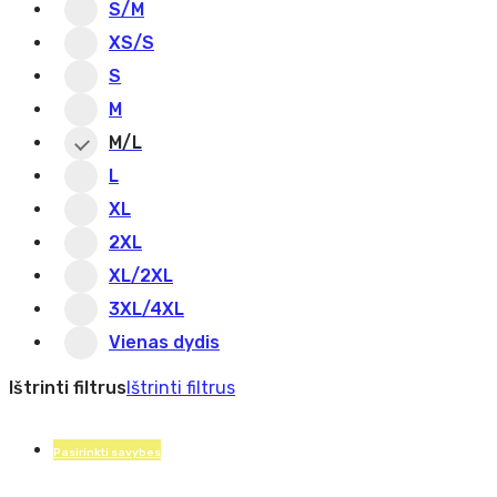
S/M
XS/S
S
M
M/L
L
XL
2XL
XL/2XL
3XL/4XL
Vienas dydis
Ištrinti filtrus
Ištrinti filtrus
Pasirinkti savybes