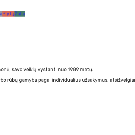
ka
Plytų
Žalia
 įmonė, savo veiklą vystanti nuo 1989 metų.
bo rūbų gamyba pagal individualius užsakymus, atsižvelgian