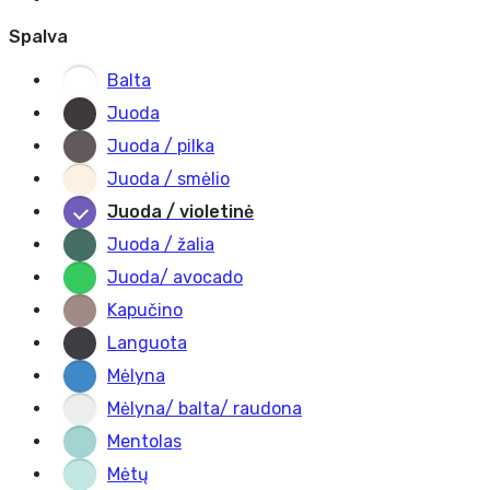
Spalva
Balta
Juoda
Juoda / pilka
Juoda / smėlio
Juoda / violetinė
Juoda / žalia
Juoda/ avocado
Kapučino
Languota
Mėlyna
Mėlyna/ balta/ raudona
Mentolas
Mėtų