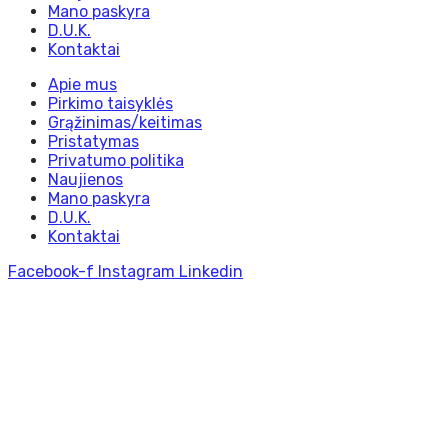
Mano paskyra
D.U.K.
Kontaktai
Apie mus
Pirkimo taisyklės
Grąžinimas/keitimas
Pristatymas
Privatumo politika
Naujienos
Mano paskyra
D.U.K.
Kontaktai
Facebook-f
Instagram
Linkedin