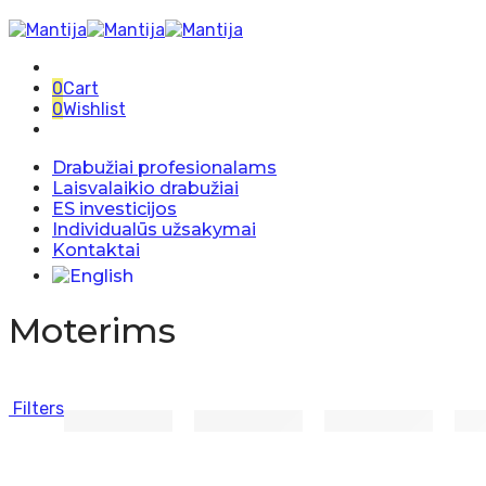
0
Cart
0
Wishlist
Drabužiai profesionalams
Laisvalaikio drabužiai
ES investicijos
Individualūs užsakymai
Kontaktai
Moterims
Filters