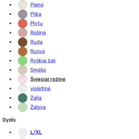
Pieno
Pilka
Plytų
Rožinė
Ruda
Rusva
Ryškiai žali
Smėlio
Šviesiai rožinė
violetinė
Žalia
Žalsva
Dydis
L/XL