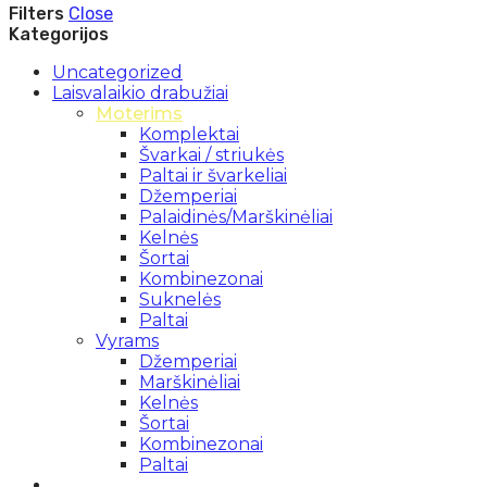
Filters
Close
Kategorijos
Uncategorized
Laisvalaikio drabužiai
Moterims
Komplektai
Švarkai / striukės
Paltai ir švarkeliai
Džemperiai
Palaidinės/Marškinėliai
Kelnės
Šortai
Kombinezonai
Suknelės
Paltai
Vyrams
Džemperiai
Marškinėliai
Kelnės
Šortai
Kombinezonai
Paltai