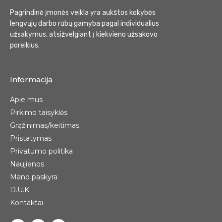
Pagrindinė įmonės veikla yra aukštos kokybės
lengvųjų darbo rūbų gamyba pagal individualius
užsakymus, atsižvelgiant į kiekvieno užsakovo
poreikius.
Informacija
Apie mus
Pirkimo taisyklės
Grąžinimas/keitimas
Pristatymas
Privatumo politika
Naujienos
Mano paskyra
D.U.K.
Kontaktai