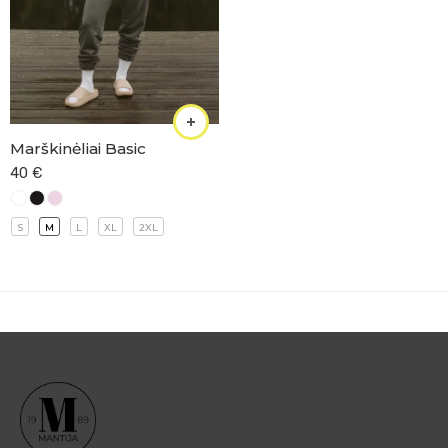
Marškinėliai Basic
40
€
S
M
L
XL
2XL