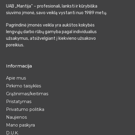
UAB „Mantija“ – profesionali, lanksti ir kūrybiška
siuvimo įmonė, savo veiklą vystanti nuo 1989 metų.
Pagrindinė įmonės veikla yra aukštos kokybės
lengvųjų darbo rūbų gamyba pagal individualius
užsakymus, atsižvelgiant į kiekvieno užsakovo
poreikius.
Informacija
Apie mus
Pirkimo taisyklės
Grąžinimas/keitimas
Pristatymas
Privatumo politika
Naujienos
Mano paskyra
D.U.K.