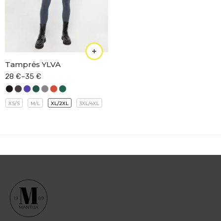
Tamprės YLVA
28
€
–
35
€
XS/S
M/L
XL/2XL
3XL/4XL