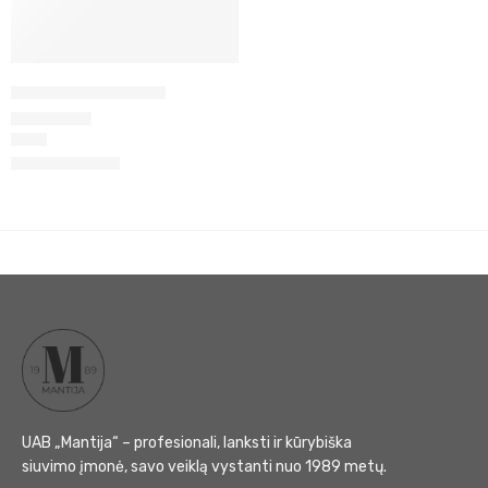
Marškiniai JUMBO
85
€
Įvertinimas:
5.00
iš 5
UAB „Mantija“ – profesionali, lanksti ir kūrybiška
siuvimo įmonė, savo veiklą vystanti nuo 1989 metų.