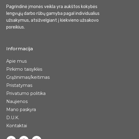
Pagrindinė įmonės veikla yra aukštos kokybės
lengvųjų darbo rūbų gamyba pagal individualius
užsakymus, atsižvelgiant į kiekvieno užsakovo
poreikius.
Informacija
Apie mus
Pirkimo taisyklės
Grąžinimas/keitimas
Pristatymas
Privatumo politika
Naujienos
Mano paskyra
D.U.K.
Kontaktai