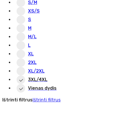
S/M
XS/S
S
M
M/L
L
XL
2XL
XL/2XL
3XL/4XL
Vienas dydis
Ištrinti filtrus
Ištrinti filtrus