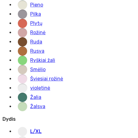
Pieno
Pilka
Plytų
Rožinė
Ruda
Rusva
Ryškiai žali
Smėlio
Šviesiai rožinė
violetinė
Žalia
Žalsva
Dydis
L/XL