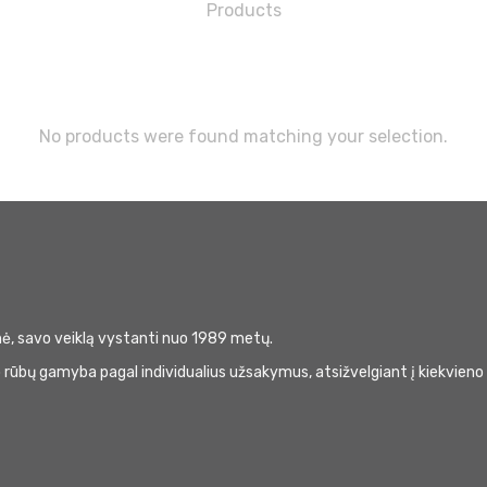
No products were found matching your selection.
onė, savo veiklą vystanti nuo 1989 metų.
rūbų gamyba pagal individualius užsakymus, atsižvelgiant į kiekvieno