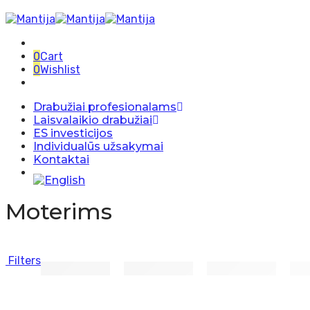
0
Cart
0
Wishlist
Drabužiai profesionalams
Laisvalaikio drabužiai
ES investicijos
Individualūs užsakymai
Kontaktai
Moterims
Filters