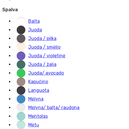
Spalva
Balta
Juoda
Juoda / pilka
Juoda / smėlio
Juoda / violetinė
Juoda / žalia
Juoda/ avocado
Kapučino
Languota
Mėlyna
Mėlyna/ balta/ raudona
Mentolas
Mėtų