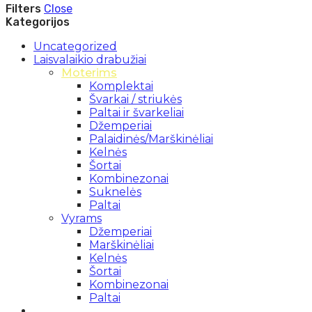
Filters
Close
Kategorijos
Uncategorized
Laisvalaikio drabužiai
Moterims
Komplektai
Švarkai / striukės
Paltai ir švarkeliai
Džemperiai
Palaidinės/Marškinėliai
Kelnės
Šortai
Kombinezonai
Suknelės
Paltai
Vyrams
Džemperiai
Marškinėliai
Kelnės
Šortai
Kombinezonai
Paltai