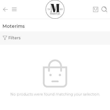
Moterims
Filters
No products were found matching your selection.