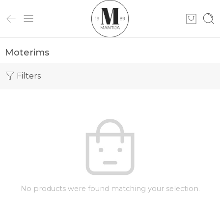
Moterims
Filters
No products were found matching your selection.