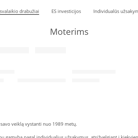
svalaikio drabužiai
ES investicijos
Individualūs užsaky
Moterims
SALE
 YLVA
Džemperis LOTUS
5
€
54.60
€
78
€
, savo veiklą vystanti nuo 1989 metų.
ų gamyba pagal individualius užsakymus, atsižvelgiant į kiekvie