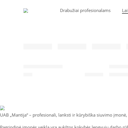
Drabužiai profesionalams
Lai
Marškinėliai Basic
Tamprės
40
€
28
€
–
3
UAB „Mantija“ – profesionali, lanksti ir kūrybiška siuvimo įmonė
Pagrindinė įmonės veikla yra aukštos kokybės lengvųjų darbo rūb