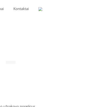
mai
Kontaktai
no užsakovo poreikius.