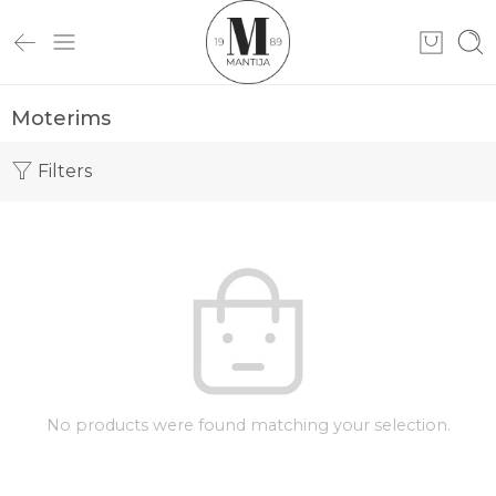
Moterims
Filters
No products were found matching your selection.