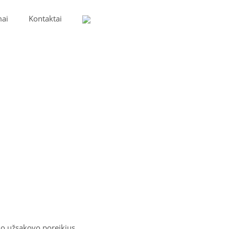
mai
Kontaktai
no užsakovo poreikius.