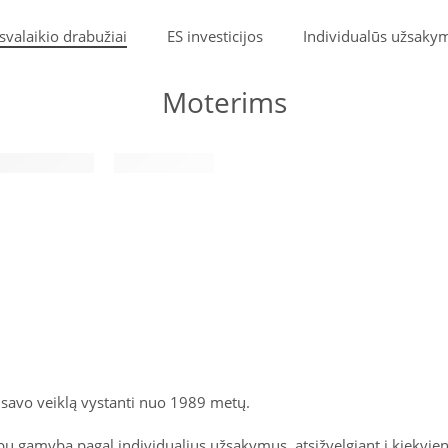
svalaikio drabužiai
ES investicijos
Individualūs užsaky
Moterims
, savo veiklą vystanti nuo 1989 metų.
ų gamyba pagal individualius užsakymus, atsižvelgiant į kiekvie