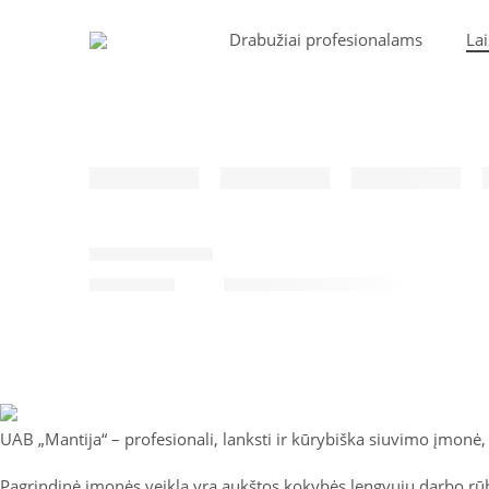
Drabužiai profesionalams
Lai
Tamprės YLVA
28
€
–
35
€
UAB „Mantija“ – profesionali, lanksti ir kūrybiška siuvimo įmonė
Pagrindinė įmonės veikla yra aukštos kokybės lengvųjų darbo rūb