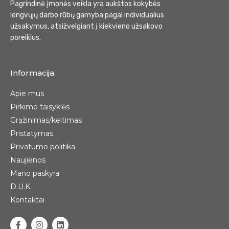
Pagrindinė įmonės veikla yra aukštos kokybės
lengvųjų darbo rūbų gamyba pagal individualius
užsakymus, atsižvelgiant į kiekvieno užsakovo
poreikius.
Informacija
Apie mus
Pirkimo taisyklės
Grąžinimas/keitimas
Pristatymas
Privatumo politika
Naujienos
Mano paskyra
D.U.K.
Kontaktai