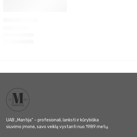
Tamprės YLVA
28
€
–
35
€
UAB „Mantija“ – profesionali, lanksti ir kūrybiška
siuvimo įmonė, savo veiklą vystanti nuo 1989 metų.