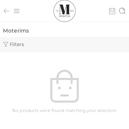
Moterims
Filters
No products were found matching your selection.