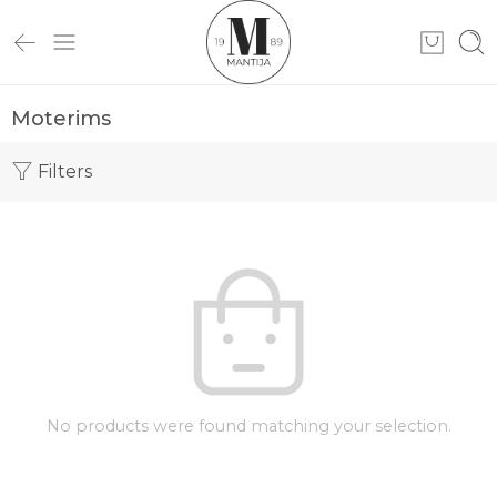
Moterims
Filters
No products were found matching your selection.