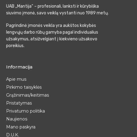
UAB „Mantija“ – profesionali, lanksti ir kūrybiška
siuvimo įmonė, savo veiklą vystanti nuo 1989 metų.
Pagrindinė įmonės veikla yra aukštos kokybės
lengvųjų darbo rūbų gamyba pagal individualius
užsakymus, atsižvelgiant į kiekvieno užsakovo
poreikius.
Informacija
Apie mus
Pirkimo taisyklės
Grąžinimas/keitimas
Pristatymas
Privatumo politika
Naujienos
Mano paskyra
D.U.K.