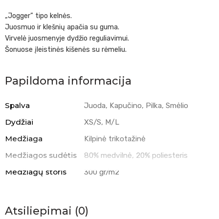
„Jogger” tipo kelnės.
Juosmuo ir klešnių apačia su guma.
Virvelė juosmenyje dydžio reguliavimui.
Šonuose įleistinės kišenės su rėmeliu.
Papildoma informacija
Spalva
Juoda, Kapučino, Pilka, Smėlio
Dydžiai
XS/S, M/L
Medžiaga
Kilpinė trikotažinė
Medžiagos sudėtis
80% medvilnė, 20% poliesteris
Medžiagų storis
300 gr/m2
Atsiliepimai (0)