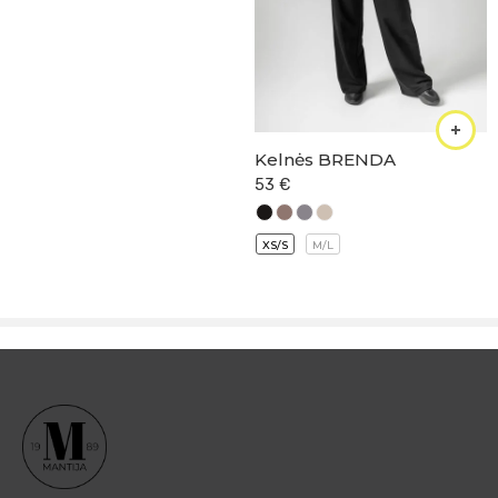
Kelnės BRENDA
53
€
XS/S
M/L