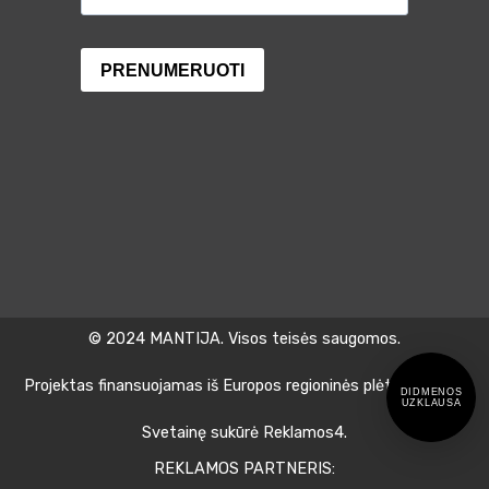
© 2024 MANTIJA. Visos teisės saugomos.
Projektas finansuojamas iš Europos regioninės plėtros fondo.
DIDMENOS
UZKLAUSA
Svetainę sukūrė Reklamos4.
REKLAMOS PARTNERIS: