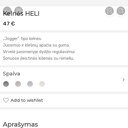
Kelnės HELI
47
€
„Jogger” tipo kelnės.
Juosmuo ir klešnių apačia su guma.
Virvelė juosmenyje dydžio reguliavimui.
Šonuose įleistinės kišenės su rėmeliu.
Spalva
Add to wishlist
Added to wishlist
Aprašymas