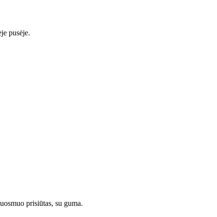
ėje pusėje.
Juosmuo prisiūtas, su guma.