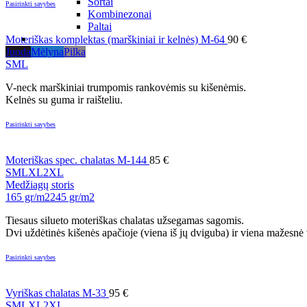
Šortai
Pasirinkti savybes
Kombinezonai
Paltai
Moteriškas komplektas (marškiniai ir kelnės) M-64
90
€
Juoda
Mėlyna
Pilka
S
M
L
V-neck marškiniai trumpomis rankovėmis su kišenėmis.
Kelnės su guma ir raišteliu.
Pasirinkti savybes
Moteriškas spec. chalatas M-144
85
€
S
M
L
XL
2XL
Medžiagų storis
165 gr/m2
245 gr/m2
Tiesaus silueto moteriškas chalatas užsegamas sagomis.
Dvi uždėtinės kišenės apačioje (viena iš jų dviguba) ir viena mažesnė 
Pasirinkti savybes
Vyriškas chalatas M-33
95
€
S
M
L
XL
2XL