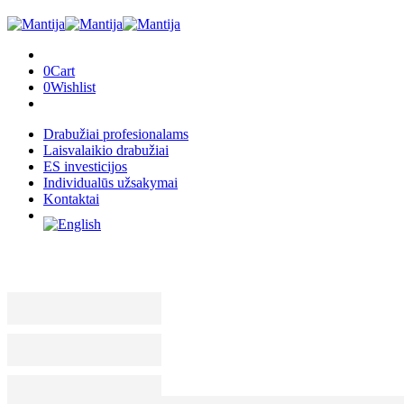
0
Cart
0
Wishlist
Drabužiai profesionalams
Laisvalaikio drabužiai
ES investicijos
Individualūs užsakymai
Kontaktai