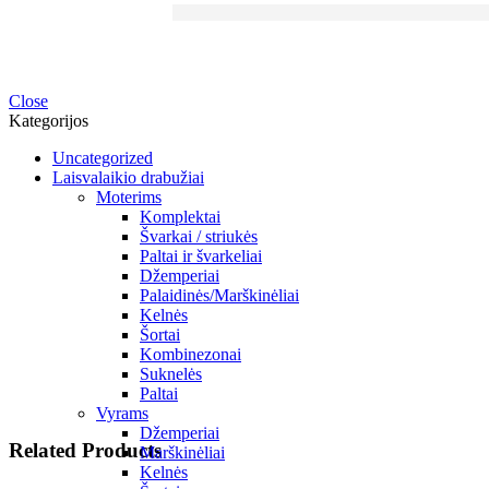
Close
Kategorijos
Uncategorized
Laisvalaikio drabužiai
Moterims
Komplektai
Švarkai / striukės
Paltai ir švarkeliai
Džemperiai
Palaidinės/Marškinėliai
Kelnės
Šortai
Kombinezonai
Suknelės
Paltai
Vyrams
Džemperiai
Related Products
Marškinėliai
Kelnės