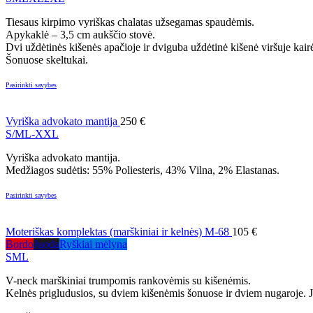
Tiesaus kirpimo vyriškas chalatas užsegamas spaudėmis.
Apykaklė – 3,5 cm aukščio stovė.
Dvi uždėtinės kišenės apačioje ir dviguba uždėtinė kišenė viršuje kair
Šonuose skeltukai.
Pasirinkti savybes
Vyriška advokato mantija
250
€
S/M
L-XXL
Vyriška advokato mantija.
Medžiagos sudėtis: 55% Poliesteris, 43% Vilna, 2% Elastanas.
Pasirinkti savybes
Moteriškas komplektas (marškiniai ir kelnės) M-68
105
€
Bordo
Juoda
Ryškiai mėlyna
S
M
L
V-neck marškiniai trumpomis rankovėmis su kišenėmis.
Kelnės prigludusios, su dviem kišenėmis šonuose ir dviem nugaroje. 